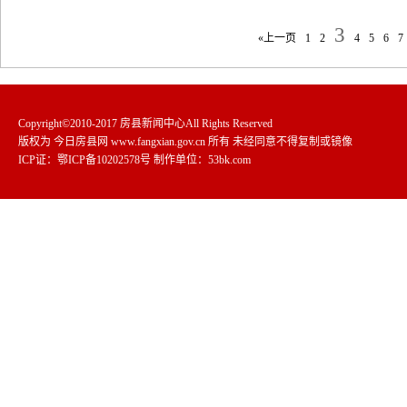
3
«上一页
1
2
4
5
6
7
Copyright©2010-2017 房县新闻中心All Rights Reserved
版权为 今日房县网
www.fangxian.gov.cn
所有 未经同意不得复制或镜像
ICP证：鄂ICP备10202578号
制作单位：
53bk.com