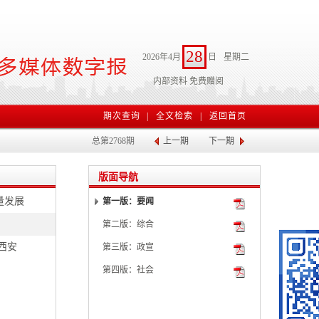
28
2026年4月
日
星期二
内部资料 免费赠阅
期次查询
|
全文检索
|
返回首页
总第2768期
上一期
下一期
版面导航
量发展
第一版：要闻
第二版：综合
西安
第三版：政宣
第四版：社会