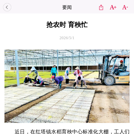
要闻
抢农时 育秧忙
2026/5/1
近日，在红塔镇水稻育秧中心标准化大棚，工人们