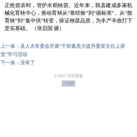
正抢抓农时，管护水稻秧苗。近年来，我县建成多家机
械化育秧中心，推动育秧从“靠经验”到“循标准”、从“散
育秧”到“集中供”转变，保证秧苗品质，为丰产丰收打下
坚实基础。 （张启国 摄）
上一条：县人大常委会开展“干部素质大提升委室主任上讲
堂”学习活动
下一条：没有了
© 2017 今日房县
↑ TOP