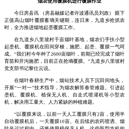
烟农使用覆膜机进行覆膜作业
今日房县讯 （房县融媒记者许波通讯员刘政） 眼下
正值高山烟叶覆膜蓄墒关键期，连日来，九道乡抢抓农
时，全力推进烟地起垄覆膜工作。
在九道乡八里坡村千亩烟叶基地，烟农们手扶小型
起垄机、覆膜机在田间穿梭，施肥、起垄、覆膜一气呵
成。“我们村今年种了2600亩烟叶，前期已经完成了烟叶
育苗和开沟施肥，目前正在抢墒覆膜。”九道乡八里坡村
党支部书记黎仕云说。
在烟叶春耕生产中，烟站技术人员下沉田间地头，
开展“一对一”技术指导，为烟农解答春管难题。引进起
垄机、覆膜机、植保无人机、自走式喷灌机等小型农
机，解决用工量大、人力紧缺的种植难题。
“以覆膜来说，以前一天人工覆膜只有2亩，使用半
自动覆膜机后，一天覆膜10亩。在后续的农药喷洒、烟
叶吊运过程中，还将使用植保无人机。这些新型农机的