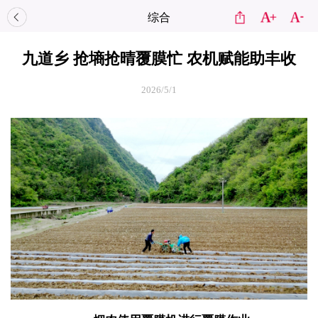
综合
九道乡 抢墒抢晴覆膜忙 农机赋能助丰收
2026/5/1